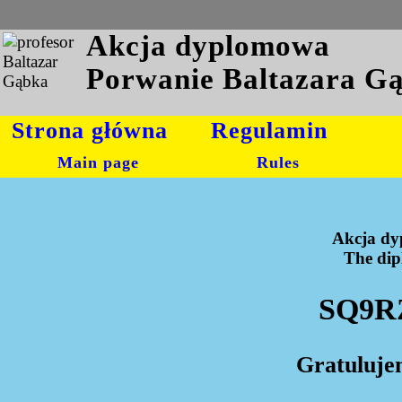
Akcja dyplomowa
Porwanie Baltazara G
Strona główna
Regulamin
Main page
Rules
Akcja dy
The dipl
SQ9RZ
Gratuluje