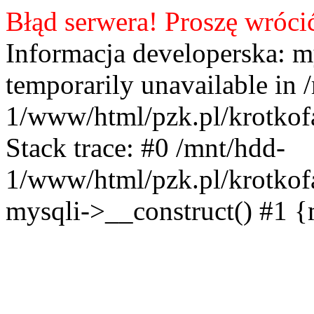
Błąd serwera! Proszę wróci
Informacja developerska: m
temporarily unavailable in 
1/www/html/pzk.pl/krotkof
Stack trace: #0 /mnt/hdd-
1/www/html/pzk.pl/krotkof
mysqli->__construct() #1 