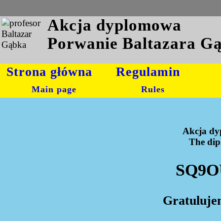
Akcja dyplomowa
Porwanie Baltazara G
Strona główna
Regulamin
Main page
Rules
Akcja dy
The dipl
SQ9OU
Gratuluje