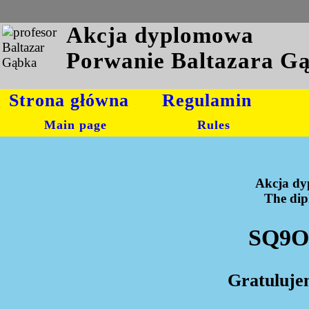
Akcja dyplomowa
Porwanie Baltazara G
Strona główna
Regulamin
Main page
Rules
Akcja dy
The dipl
SQ9ON
Gratuluje