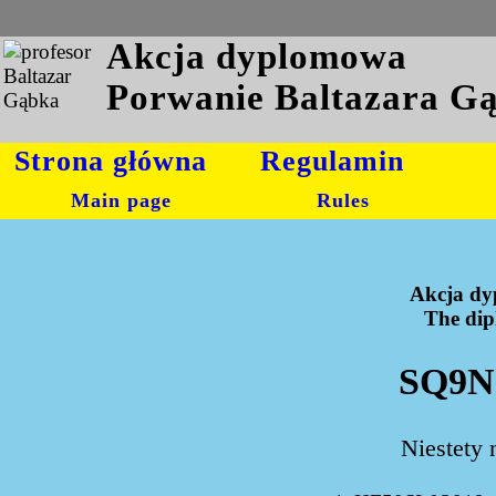
Akcja dyplomowa
Porwanie Baltazara G
Strona główna
Regulamin
Main page
Rules
Akcja dy
The dipl
SQ9NO
Niestety 