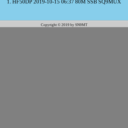
1.
HF50DP
2019-10-15 06:37
80M SSB
SQ9MUX
Copyright © 2019 by SN9MT