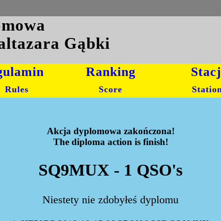
lomowa
altazara Gąbki
gulamin
Ranking
Stac
Rules
Score
Statio
Akcja dyplomowa zakończona!
The diploma action is finish!
SQ9MUX - 1 QSO's
Niestety nie zdobyłeś dyplomu