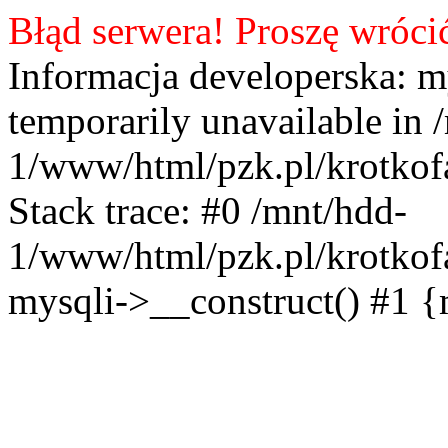
Błąd serwera! Proszę wróci
Informacja developerska: m
temporarily unavailable in 
1/www/html/pzk.pl/krotkof
Stack trace: #0 /mnt/hdd-
1/www/html/pzk.pl/krotkof
mysqli->__construct() #1 