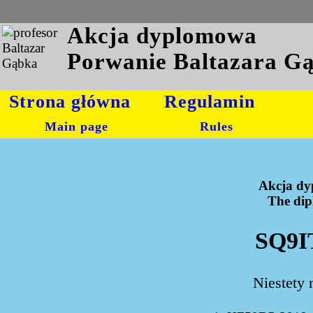
Akcja dyplomowa
Porwanie Baltazara G
Strona główna
Regulamin
Main page
Rules
Akcja dy
The dipl
SQ9I
Niestety 