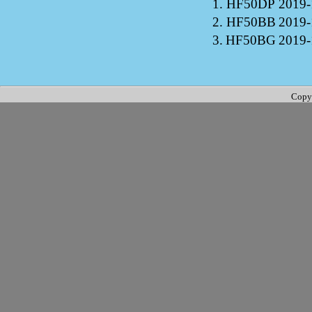
1.
HF50DP
2019-
2.
HF50BB
2019-
3.
HF50BG
2019-
Copy