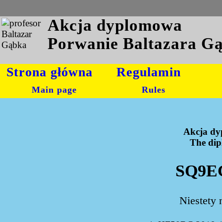
Akcja dyplomowa
Porwanie Baltazara G
Strona główna
Regulamin
Main page
Rules
Akcja dy
The dipl
SQ9EG
Niestety 