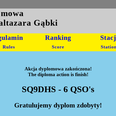
lomowa
altazara Gąbki
gulamin
Ranking
Stac
Rules
Score
Statio
Akcja dyplomowa zakończona!
The diploma action is finish!
SQ9DHS - 6 QSO's
Gratulujemy dyplom zdobyty!