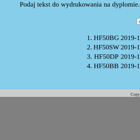
Podaj tekst do wydrukowania na dyplomie. 
1.
HF50BG
2019-1
2.
HF50SW
2019-1
3.
HF50DP
2019-1
4.
HF50BB
2019-1
Copy