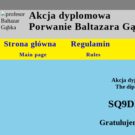
Akcja dyplomowa
Porwanie Baltazara G
Strona główna
Regulamin
Main page
Rules
Akcja dy
The dipl
SQ9DH
Gratuluje