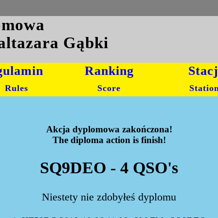
lomowa
altazara Gąbki
gulamin
Ranking
Stac
Rules
Score
Statio
Akcja dyplomowa zakończona!
The diploma action is finish!
SQ9DEO - 4 QSO's
Niestety nie zdobyłeś dyplomu