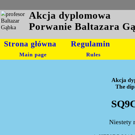
Akcja dyplomowa
Porwanie Baltazara G
Strona główna
Regulamin
Main page
Rules
Akcja dy
The dipl
SQ9C
Niestety 