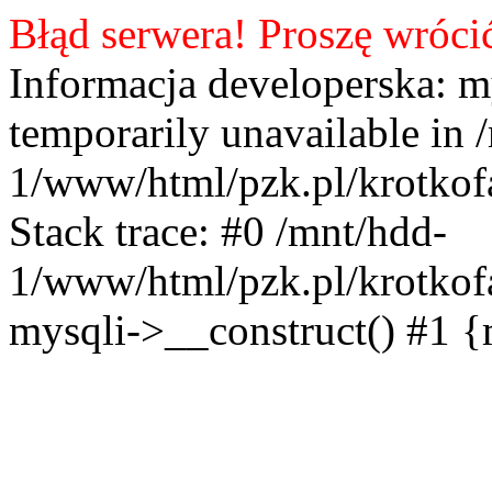
Błąd serwera! Proszę wróci
Informacja developerska: m
temporarily unavailable in 
1/www/html/pzk.pl/krotkof
Stack trace: #0 /mnt/hdd-
1/www/html/pzk.pl/krotkof
mysqli->__construct() #1 