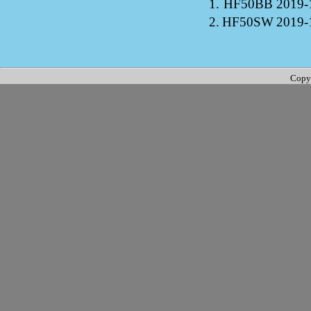
1.
HF50BB
2019-
2.
HF50SW
2019-
Copy