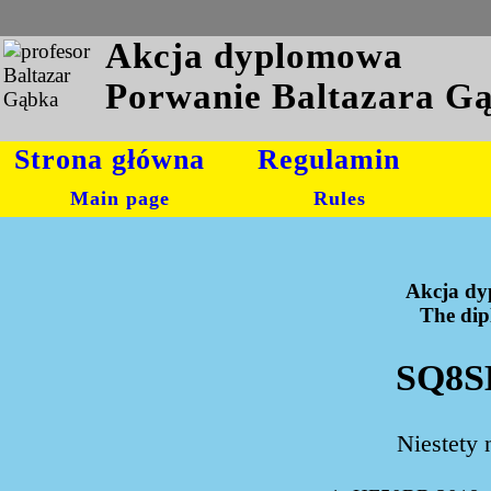
Akcja dyplomowa
Porwanie Baltazara G
Strona główna
Regulamin
Main page
Rules
Akcja dy
The dipl
SQ8S
Niestety 