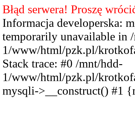
Błąd serwera! Proszę wróci
Informacja developerska: m
temporarily unavailable in 
1/www/html/pzk.pl/krotkof
Stack trace: #0 /mnt/hdd-
1/www/html/pzk.pl/krotkof
mysqli->__construct() #1 