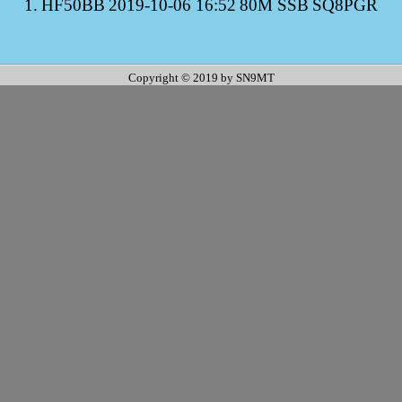
1.
HF50BB
2019-10-06 16:52
80M SSB
SQ8PGR
Copyright © 2019 by SN9MT