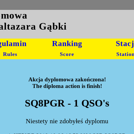
lomowa
altazara Gąbki
gulamin
Ranking
Stac
Rules
Score
Statio
Akcja dyplomowa zakończona!
The diploma action is finish!
SQ8PGR - 1 QSO's
Niestety nie zdobyłeś dyplomu