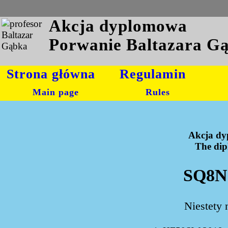
Akcja dyplomowa
Porwanie Baltazara G
Strona główna
Regulamin
Main page
Rules
Akcja dy
The dipl
SQ8NG
Niestety 