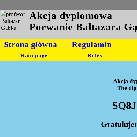
Akcja dyplomowa
Porwanie Baltazara G
Strona główna
Regulamin
Main page
Rules
Akcja dy
The dipl
SQ8J
Gratuluje