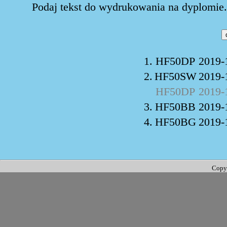
Podaj tekst do wydrukowania na dyplomie. 
1.
HF50DP
2019-
2.
HF50SW
2019-
HF50DP
2019-
3.
HF50BB
2019-
4.
HF50BG
2019-
Copy