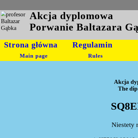
Akcja dyplomowa
Porwanie Baltazara G
Strona główna
Regulamin
Main page
Rules
Akcja dy
The dipl
SQ8EF
Niestety 