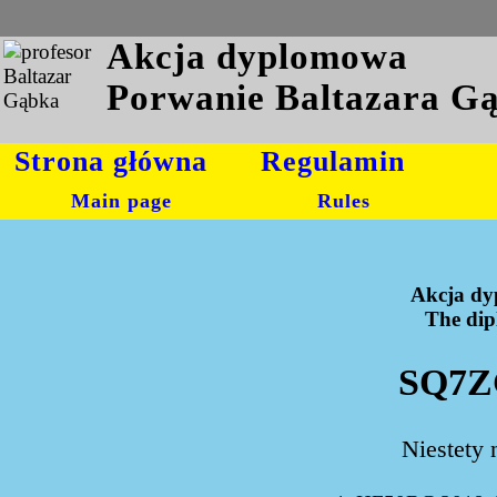
Akcja dyplomowa
Porwanie Baltazara G
Strona główna
Regulamin
Main page
Rules
Akcja dy
The dipl
SQ7ZG
Niestety 