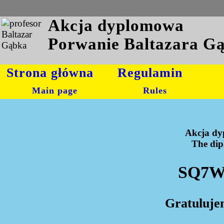
Akcja dyplomowa
Porwanie Baltazara G
Strona główna
Regulamin
Main page
Rules
Akcja dy
The dipl
SQ7WO
Gratuluje