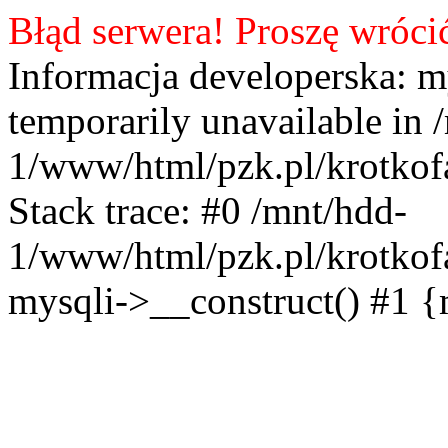
Błąd serwera! Proszę wróci
Informacja developerska: m
temporarily unavailable in 
1/www/html/pzk.pl/krotkof
Stack trace: #0 /mnt/hdd-
1/www/html/pzk.pl/krotkof
mysqli->__construct() #1 