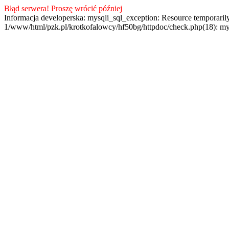
Błąd serwera! Proszę wrócić później
Informacja developerska: mysqli_sql_exception: Resource temporaril
1/www/html/pzk.pl/krotkofalowcy/hf50bg/httpdoc/check.php(18): my