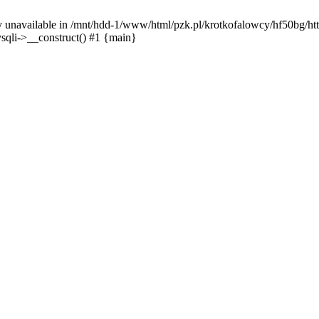
y unavailable in /mnt/hdd-1/www/html/pzk.pl/krotkofalowcy/hf50bg/htt
sqli->__construct() #1 {main}