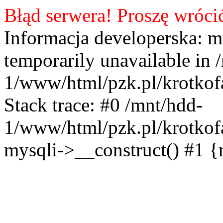
Błąd serwera! Proszę wróci
Informacja developerska: m
temporarily unavailable in 
1/www/html/pzk.pl/krotkof
Stack trace: #0 /mnt/hdd-
1/www/html/pzk.pl/krotkof
mysqli->__construct() #1 