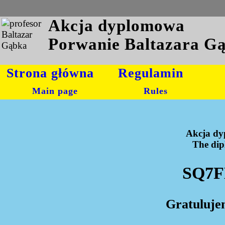
Akcja dyplomowa
Porwanie Baltazara G
Strona główna
Regulamin
Main page
Rules
Akcja dy
The dipl
SQ7F
Gratuluje