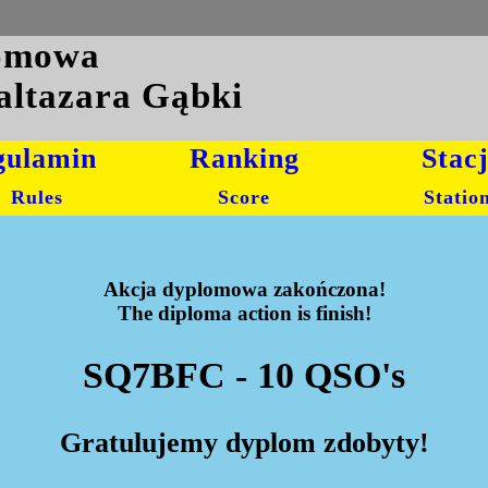
lomowa
altazara Gąbki
gulamin
Ranking
Stac
Rules
Score
Statio
Akcja dyplomowa zakończona!
The diploma action is finish!
SQ7BFC - 10 QSO's
Gratulujemy dyplom zdobyty!