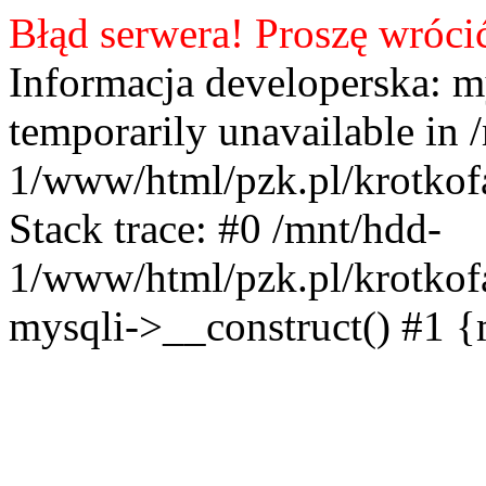
Błąd serwera! Proszę wróci
Informacja developerska: m
temporarily unavailable in 
1/www/html/pzk.pl/krotkof
Stack trace: #0 /mnt/hdd-
1/www/html/pzk.pl/krotkof
mysqli->__construct() #1 