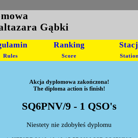
lomowa
altazara Gąbki
gulamin
Ranking
Stac
Rules
Score
Statio
Akcja dyplomowa zakończona!
The diploma action is finish!
SQ6PNV/9 - 1 QSO's
Niestety nie zdobyłeś dyplomu