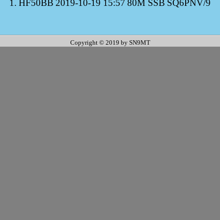
1.
HF50BB
2019-10-19 15:57
80M SSB
SQ6PNV/9
Copyright © 2019 by SN9MT