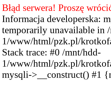
Błąd serwera! Proszę wróci
Informacja developerska: m
temporarily unavailable in 
1/www/html/pzk.pl/krotkof
Stack trace: #0 /mnt/hdd-
1/www/html/pzk.pl/krotkof
mysqli->__construct() #1 