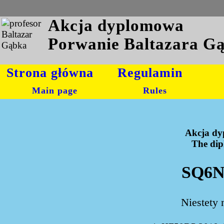
Akcja dyplomowa
Porwanie Baltazara G
Strona główna
Regulamin
Main page
Rules
Akcja dy
The dipl
SQ6N
Niestety 