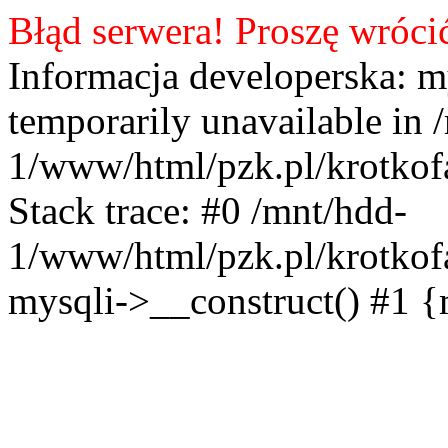
Błąd serwera! Proszę wróci
Informacja developerska: m
temporarily unavailable in 
1/www/html/pzk.pl/krotkof
Stack trace: #0 /mnt/hdd-
1/www/html/pzk.pl/krotkof
mysqli->__construct() #1 