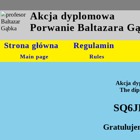
Akcja dyplomowa
Porwanie Baltazara G
Strona główna
Regulamin
Main page
Rules
Akcja dy
The dipl
SQ6J
Gratuluje