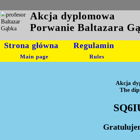
Akcja dyplomowa
Porwanie Baltazara G
Strona główna
Regulamin
Main page
Rules
Akcja dy
The dipl
SQ6I
Gratuluje