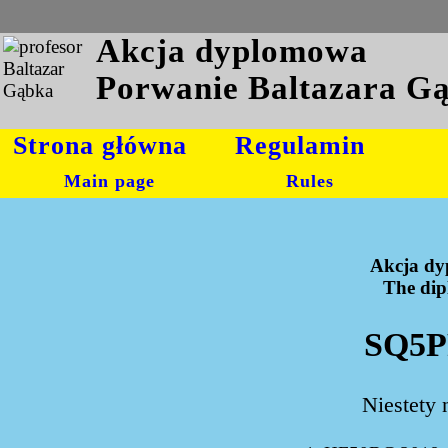
Akcja dyplomowa
Porwanie Baltazara G
Strona główna
Regulamin
Main page
Rules
Akcja dy
The dipl
SQ5P
Niestety 