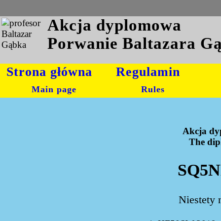
Akcja dyplomowa
Porwanie Baltazara G
Strona główna
Regulamin
Main page
Rules
Akcja dy
The dipl
SQ5NB
Niestety 