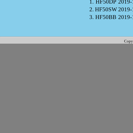
1.
HF50DP
2019-
2.
HF50SW
2019-
3.
HF50BB
2019-
Copy