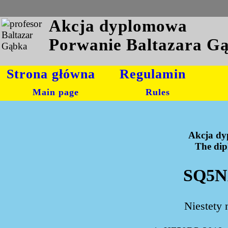
Akcja dyplomowa
Porwanie Baltazara G
Strona główna
Regulamin
Main page
Rules
Akcja dy
The dipl
SQ5NA
Niestety 