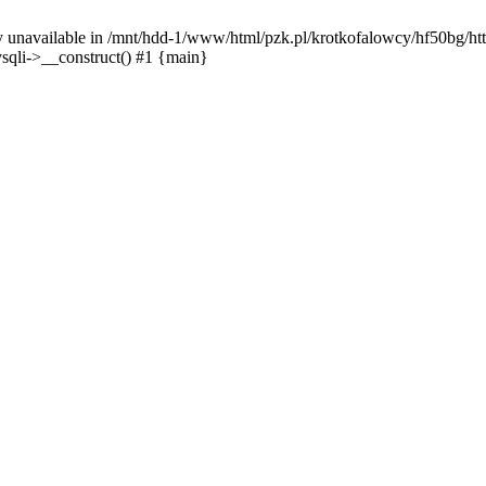
y unavailable in /mnt/hdd-1/www/html/pzk.pl/krotkofalowcy/hf50bg/htt
sqli->__construct() #1 {main}