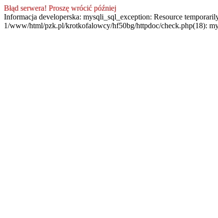
Błąd serwera! Proszę wrócić później
Informacja developerska: mysqli_sql_exception: Resource temporaril
1/www/html/pzk.pl/krotkofalowcy/hf50bg/httpdoc/check.php(18): my