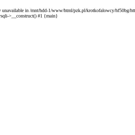
y unavailable in /mnt/hdd-1/www/html/pzk.pl/krotkofalowcy/hf50bg/htt
sqli->__construct() #1 {main}