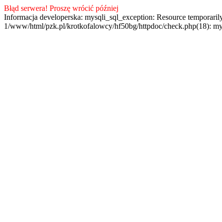
Błąd serwera! Proszę wrócić później
Informacja developerska: mysqli_sql_exception: Resource temporaril
1/www/html/pzk.pl/krotkofalowcy/hf50bg/httpdoc/check.php(18): my