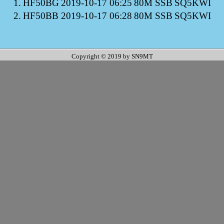
1.
HF50BG
2019-10-17 06:25
80M SSB
SQ5KWI
2.
HF50BB
2019-10-17 06:28
80M SSB
SQ5KWI
Copyright © 2019 by SN9MT