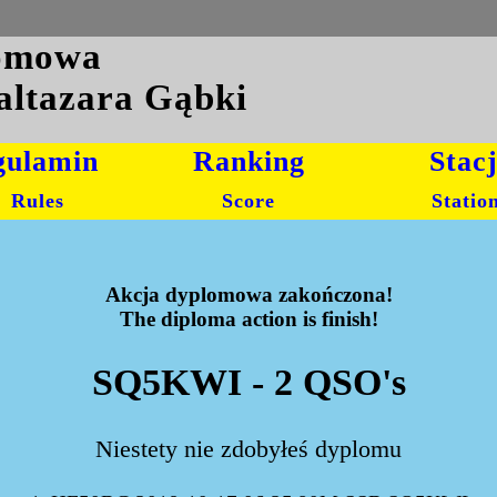
lomowa
altazara Gąbki
gulamin
Ranking
Stac
Rules
Score
Statio
Akcja dyplomowa zakończona!
The diploma action is finish!
SQ5KWI - 2 QSO's
Niestety nie zdobyłeś dyplomu