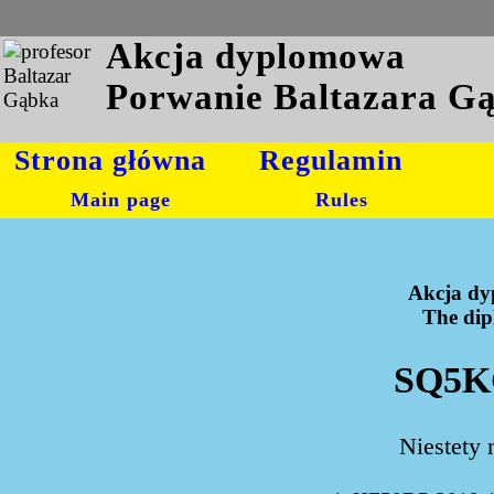
Akcja dyplomowa
Porwanie Baltazara G
Strona główna
Regulamin
Main page
Rules
Akcja dy
The dipl
SQ5KG
Niestety 