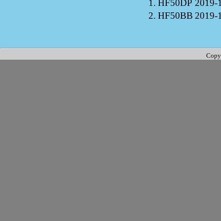
1.
HF50DP
2019-
2.
HF50BB
2019-
Copy