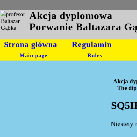
Akcja dyplomowa
Porwanie Baltazara G
Strona główna
Regulamin
Main page
Rules
Akcja dy
The dipl
SQ5I
Niestety 