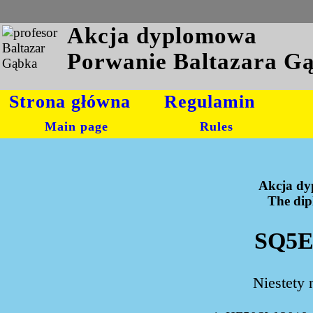
Akcja dyplomowa
Porwanie Baltazara G
Strona główna
Regulamin
Main page
Rules
Akcja dy
The dipl
SQ5E
Niestety 