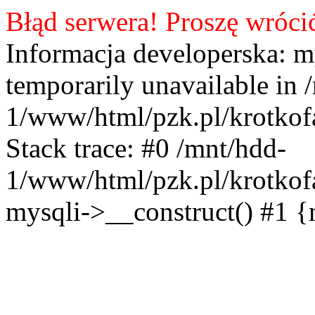
Błąd serwera! Proszę wróci
Informacja developerska: m
temporarily unavailable in 
1/www/html/pzk.pl/krotkof
Stack trace: #0 /mnt/hdd-
1/www/html/pzk.pl/krotkof
mysqli->__construct() #1 