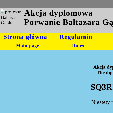
Akcja dyplomowa
Porwanie Baltazara G
Strona główna
Regulamin
Main page
Rules
Akcja dy
The dipl
SQ3RE
Niestety 