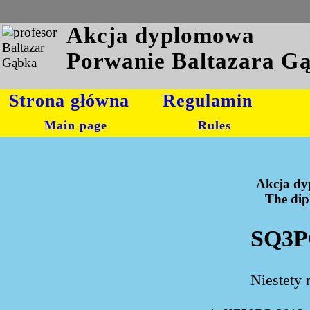
Akcja dyplomowa
Porwanie Baltazara G
Strona główna
Regulamin
Main page
Rules
Akcja dy
The dipl
SQ3P
Niestety 