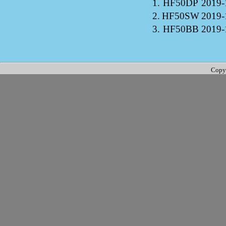
1.
HF50DP
2019-
2.
HF50SW
2019-
3.
HF50BB
2019-
Copy