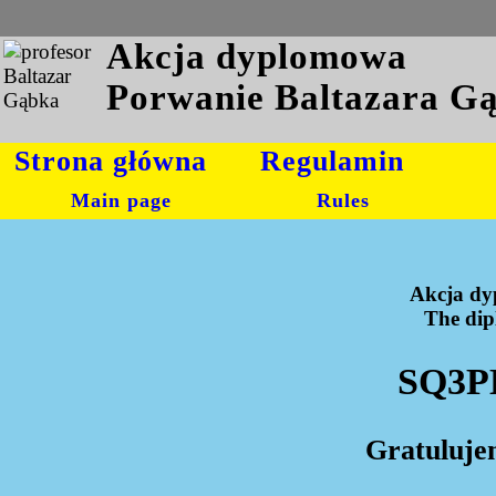
Akcja dyplomowa
Porwanie Baltazara G
Strona główna
Regulamin
Main page
Rules
Akcja dy
The dipl
SQ3PK
Gratuluje