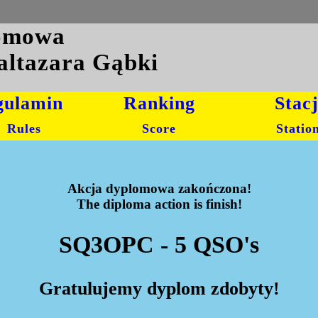
lomowa
altazara Gąbki
gulamin
Ranking
Stac
Rules
Score
Statio
Akcja dyplomowa zakończona!
The diploma action is finish!
SQ3OPC - 5 QSO's
Gratulujemy dyplom zdobyty!