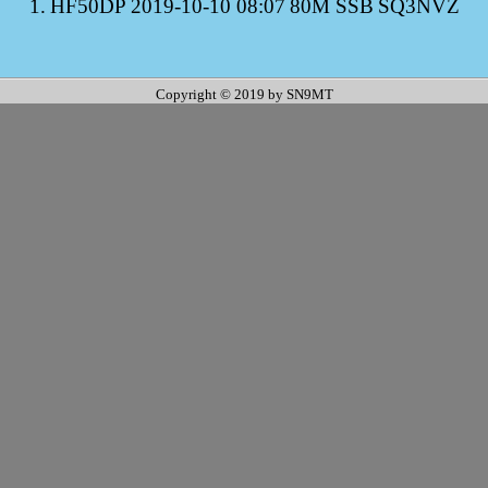
1.
HF50DP
2019-10-10 08:07
80M SSB
SQ3NVZ
Copyright © 2019 by SN9MT