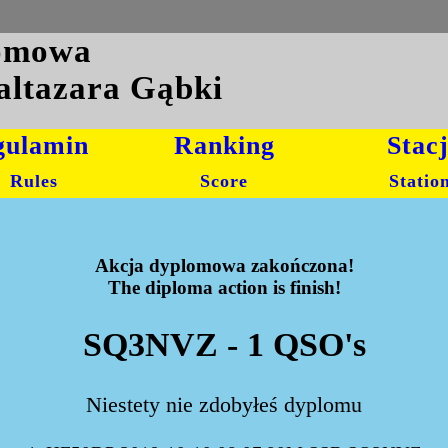
lomowa
altazara Gąbki
gulamin
Ranking
Stac
Rules
Score
Statio
Akcja dyplomowa zakończona!
The diploma action is finish!
SQ3NVZ - 1 QSO's
Niestety nie zdobyłeś dyplomu