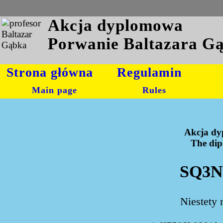
Akcja dyplomowa
Porwanie Baltazara G
Strona główna
Regulamin
Main page
Rules
Akcja dy
The dipl
SQ3N
Niestety 